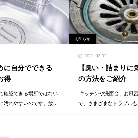
お知らせ
2021.02.02
めに自分でできる
【臭い・詰まりに
お得
の方法をご紹介
で確認できる場所ではない
キッチンや洗面台、お風呂
に汚れやすいのです。放置
で、さまざまなトラブルも
り水の流れが悪くなったり
ルの多くは、排水管が原因
自分でできる簡単な予防法
いが漂う」「うまく流れて
ましょう。排水管の構造と
ときに、ボコボコと変な音